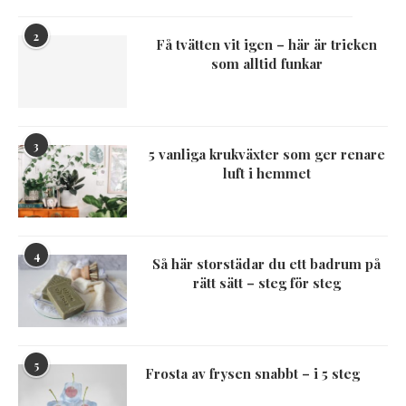
2
Få tvätten vit igen – här är tricken
som alltid funkar
3
5 vanliga krukväxter som ger renare
luft i hemmet
4
Så här storstädar du ett badrum på
rätt sätt – steg för steg
5
Frosta av frysen snabbt – i 5 steg