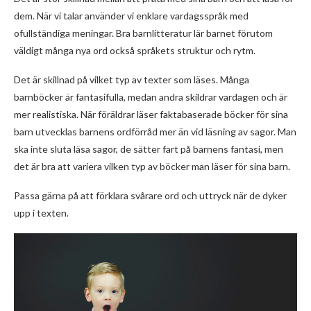
dem. När vi talar använder vi enklare vardagsspråk med
ofullständiga meningar. Bra barnlitteratur lär barnet förutom
väldigt många nya ord också språkets struktur och rytm.
Det är skillnad på vilket typ av texter som läses. Många
barnböcker är fantasifulla, medan andra skildrar vardagen och är
mer realistiska. När föräldrar läser faktabaserade böcker för sina
barn utvecklas barnens ordförråd mer än vid läsning av sagor. Man
ska inte sluta läsa sagor, de sätter fart på barnens fantasi, men
det är bra att variera vilken typ av böcker man läser för sina barn.
Passa gärna på att förklara svårare ord och uttryck när de dyker
upp i texten.