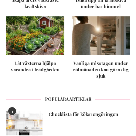
Skapa årets vackraste
Duka upp till kräftskiva
kräftskiva
under bar himmel
Låt växterna hjälpa
Vanliga misstagen under
varandra i trädgården
rötmånaden kan göra dig
sjuk
POPULÄRA ARTIKLAR
1
Checklista för köksrengöringen