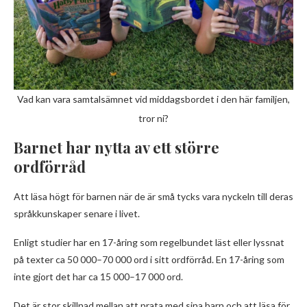
Vad kan vara samtalsämnet vid middagsbordet i den här familjen,
tror ni?
Barnet har nytta av ett större
ordförråd
Att läsa högt för barnen när de är små tycks vara nyckeln till deras
språkkunskaper senare i livet.
Enligt studier har en 17-åring som regelbundet läst eller lyssnat
på texter ca 50 000–70 000 ord i sitt ordförråd. En 17-åring som
inte gjort det har ca 15 000–17 000 ord.
Det är stor skillnad mellan att prata med sina barn och att läsa för