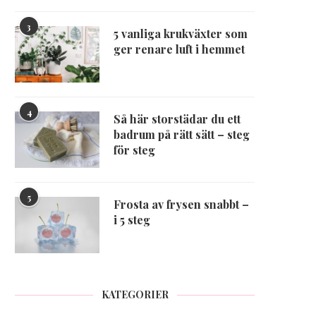
3
5 vanliga krukväxter som
ger renare luft i hemmet
4
Så här storstädar du ett
badrum på rätt sätt – steg
för steg
5
Frosta av frysen snabbt –
i 5 steg
KATEGORIER