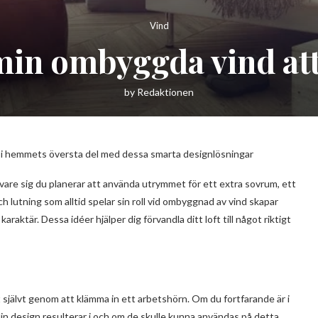
Vind
min ombyggda vind att
by
Redaktionen
r i hemmets översta del med dessa smarta designlösningar
vare sig du planerar att använda utrymmet för ett extra sovrum, ett
h lutning som alltid spelar sin roll vid ombyggnad av vind skapar
raktär. Dessa idéer hjälper dig förvandla ditt loft till något riktigt
t självt genom att klämma in ett arbetshörn. Om du fortfarande är i
in design resulterar i och om de skulle kunna användas på detta