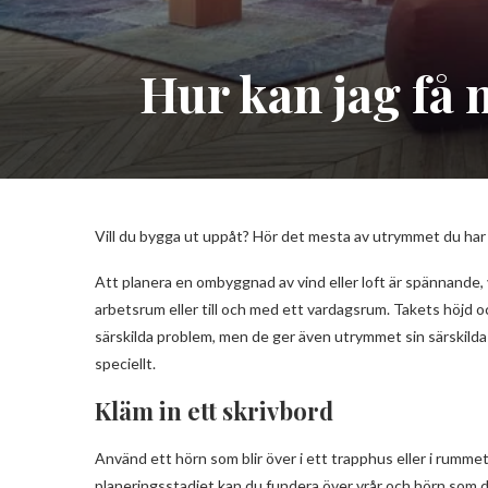
Hur kan jag få 
Vill du bygga ut uppåt? Hör det mesta av utrymmet du ha
Att planera en ombyggnad av vind eller loft är spännande, 
arbetsrum eller till och med ett vardagsrum. Takets höjd oc
särskilda problem, men de ger även utrymmet sin särskilda ka
speciellt.
Kläm in ett skrivbord
Använd ett hörn som blir över i ett trapphus eller i rumme
planeringsstadiet kan du fundera över vrår och hörn som d