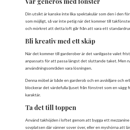
Var generös med fönster
Din utsikt är kanske inte lika spektakulär som den i den för
som möjligt, så var inte petig när det kommer till takföns
och mörkret att detta loft går från att vara ett standardrum
Bli kreativ med ett skåp
När det kommer till garderober är det vanligaste valet fri
anpassats för att passa längst det sluttande taket. Men n
användningsområden vara lösningen.
Denna möbel är både en garderob och en avskiljare och er
blockerar det värdefulla ljuset från fönstret som en vägg f
karaktär.
Ta det till toppen
Använd takhöjden i loftet genom att bygga ett mezzanine 
sovplatsen där vänner sover över, eller en myshörna att läsa 