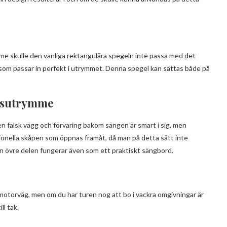
e skulle den vanliga rektangulära spegeln inte passa med det
 som passar in perfekt i utrymmet. Denna spegel kan sättas både på
ngsutrymme
 en falsk vägg och förvaring bakom sängen är smart i sig, men
tionella skåpen som öppnas framåt, då man på detta sätt inte
n övre delen fungerar även som ett praktiskt sängbord.
 motorväg, men om du har turen nog att bo i vackra omgivningar är
ll tak.