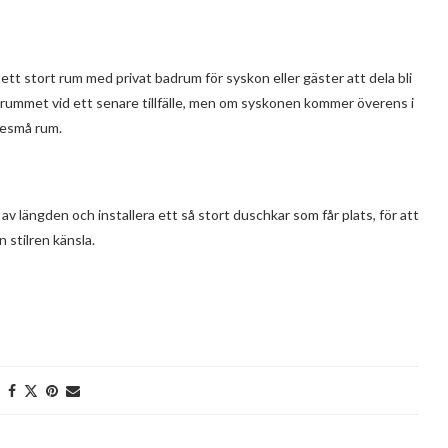
 ett stort rum med privat badrum för syskon eller gäster att dela bli
i rummet vid ett senare tillfälle, men om syskonen kommer överens i
tesmå rum.
av längden och installera ett så stort duschkar som får plats, för att
stilren känsla.