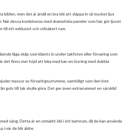
ra bilden, men det är ändå en bra idé att släppa in så mycket ljus
ter. När dessa kombineras med dramatiska paneler som här, gör ljuset
 till ett exklusivt och stilsäkert rum.
stående låga skåp som klämts in under takfoten eller förvaring som
är det finns mer höjd att leka med kan en lösning med dubbla
bjuder massor av förvaringsutrymme, samtidigt som den inte
rån golv till tak skulle göra. Det ger även extrarummet en särskild
med säng. Detta är en utmärkt idé i ett barnrum, då de kan använda
i när de blir äldre.