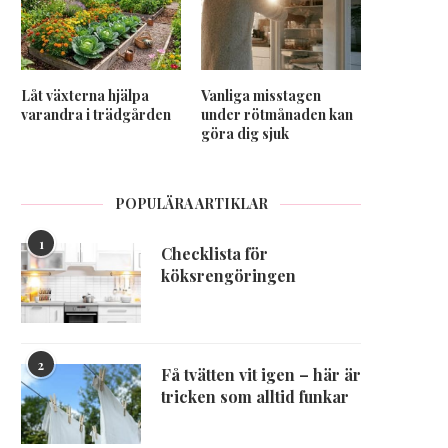
Låt växterna hjälpa
Vanliga misstagen
varandra i trädgården
under rötmånaden kan
göra dig sjuk
POPULÄRA ARTIKLAR
1
Checklista för
köksrengöringen
2
Få tvätten vit igen – här är
tricken som alltid funkar