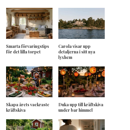
Smarta förvaringstips
Carola visar upp
för det lilla torpet
detaljerna i sitt nya
lyxhem
Skapa årets vackraste
Duka upp till kräftskiva
kräftskiva
under bar himmel