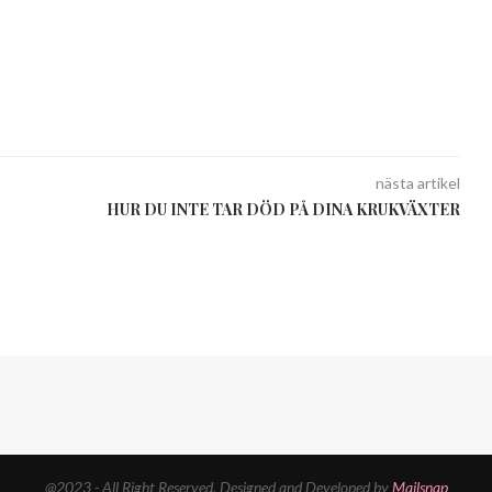
nästa artikel
HUR DU INTE TAR DÖD PÅ DINA KRUKVÄXTER
@2023 - All Right Reserved. Designed and Developed by
Mailsnap