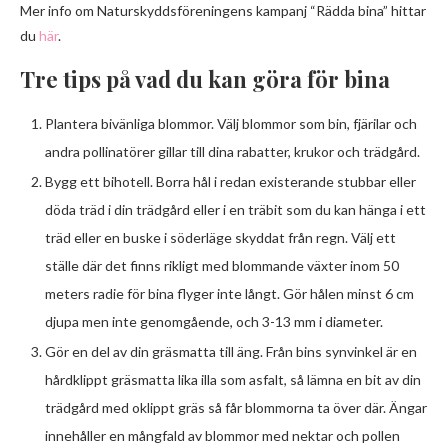
Mer info om Naturskyddsföreningens kampanj “Rädda bina” hittar
du
här
.
Tre tips på vad du kan göra för bina
Plantera bivänliga blommor. Välj blommor som bin, fjärilar och
andra pollinatörer gillar till dina rabatter, krukor och trädgård.
Bygg ett bihotell. Borra hål i redan existerande stubbar eller
döda träd i din trädgård eller i en träbit som du kan hänga i ett
träd eller en buske i söderläge skyddat från regn. Välj ett
ställe där det finns rikligt med blommande växter inom 50
meters radie för bina flyger inte långt. Gör hålen minst 6 cm
djupa men inte genomgående, och 3-13 mm i diameter.
Gör en del av din gräsmatta till äng. Från bins synvinkel är en
hårdklippt gräsmatta lika illa som asfalt, så lämna en bit av din
trädgård med oklippt gräs så får blommorna ta över där. Ängar
innehåller en mångfald av blommor med nektar och pollen