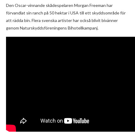
Den Oscar-vinnande skådespelaren Morgan Freeman har
förvandlat sin ranch på 50 hektar i USA till ett skyddsområde för
att rädda bin. Flera svenska artister har också blivit bivänner
genom Naturskyddsföreningens Bihotellkampanj.