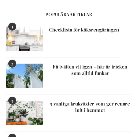
POPULÄRA ARTIKLAR
1
Checklista för köksrengöringen
2
Få tvätten vit igen – här är tricken
som alltid funkar
3
5 vanliga krukväxter som ger renare
luft i hemmet