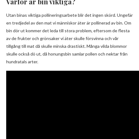
Varför är bin viktiga?
Utan binas viktiga pollineringsarbete blir det ingen skörd. Ungefär
en tredjedel av den mat vi människor äter är pollinerad av bin. Om
bin dör ut kommer det leda till stora problem, eftersom de flesta
av de frukter och grönsaker vi äter skulle försvinna och vår
tillgång till mat då skulle minska drastiskt. Många vilda blommor
skulle också dö ut, då honungsbin samlar pollen och nektar från
hundratals arter.