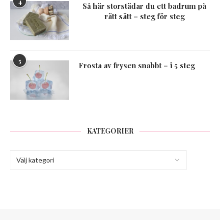
4
Så här storstädar du ett badrum på
rätt sätt – steg för steg
5
Frosta av frysen snabbt – i 5 steg
KATEGORIER