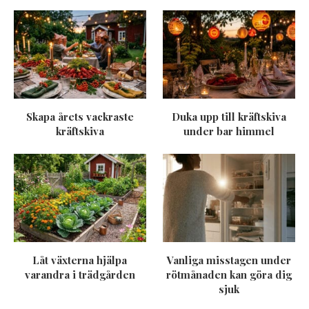
Skapa årets vackraste
Duka upp till kräftskiva
kräftskiva
under bar himmel
Låt växterna hjälpa
Vanliga misstagen under
varandra i trädgården
rötmånaden kan göra dig
sjuk