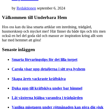
by
Redaktionen
september 6, 2024
Välkommen till Underbara Hem
Hos oss kan du läsa smarta artiklar om inredning, trädgård,
husmorsknep och mycket mer! Här finner du både tips och trix men
också en hel del goda råd och massor av inspiration kring allt som
har med hemmet att göra!
Senaste inläggen
Smarta förvaringstips för det lilla torpet
Carola visar upp detaljerna i sitt nya lyxhem
Skapa årets vackraste kräftskiva
Duka upp till kräftskiva under bar himmel
Låt växterna hjälpa varandra i trädgården
Vanliga misstagen under rötmånaden kan göra dig sjuk