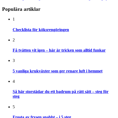
Populära artiklar
1
Checklista för köksrengöringen
2
Få tvätten vit igen – här är tricken som alltid funkar
3
5 vanliga krukväxter som ger renare luft i hemmet
4
Så här storstädar du ett badrum på rätt sätt – steg för
steg
5
Frosta av frysen snabbt – i 5 steg