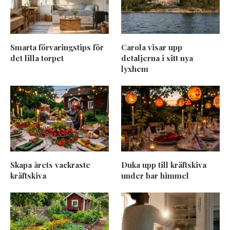
Smarta förvaringstips för
Carola visar upp
det lilla torpet
detaljerna i sitt nya
lyxhem
Skapa årets vackraste
Duka upp till kräftskiva
kräftskiva
under bar himmel