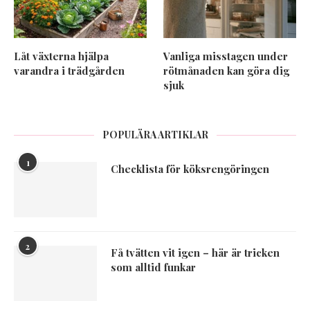
Låt växterna hjälpa
Vanliga misstagen under
varandra i trädgården
rötmånaden kan göra dig
sjuk
POPULÄRA ARTIKLAR
1
Checklista för köksrengöringen
2
Få tvätten vit igen – här är tricken
som alltid funkar