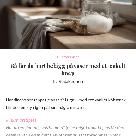
Husmorsknep
Så får du bort belägg på vaser med ett enkelt
knep
by
Redaktionen
Har dina vaser tappat glansen? Lugn – med ett vanligt kökstrick
blir de som nya igen på bara några minuter.
@husmorstipset
Har du en flammig vas hemma? (eller något annat i glas för den
delen) spana då in detta. Busenkelt är bara förnamnet ✨ Stor