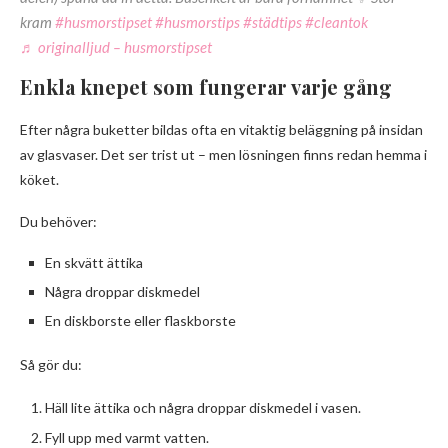
kram
#husmorstipset
#husmorstips
#städtips
#cleantok
♬ originalljud – husmorstipset
Enkla knepet som fungerar varje gång
Efter några buketter bildas ofta en vitaktig beläggning på insidan
av glasvaser. Det ser trist ut – men lösningen finns redan hemma i
köket.
Du behöver:
En skvätt ättika
Några droppar diskmedel
En diskborste eller flaskborste
Så gör du:
Häll lite ättika och några droppar diskmedel i vasen.
Fyll upp med varmt vatten.