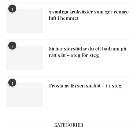
3
5 vanliga krukväxter som ger renare
luft i hemmet
4
Så här storstädar du ett badrum på
rätt sätt – steg för steg
5
Frosta av frysen snabbt – i 5 steg
KATEGORIER