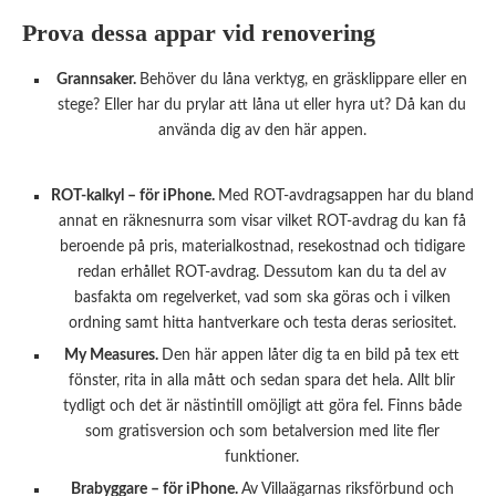
Prova dessa appar vid renovering
Grannsaker.
Behöver du låna verktyg, en gräsklippare eller en
stege? Eller har du prylar att låna ut eller hyra ut? Då kan du
använda dig av den här appen.
ROT-kalkyl – för iPhone.
Med ROT-avdragsappen har du bland
annat en räknesnurra som visar vilket ROT-avdrag du kan få
beroende på pris, materialkostnad, resekostnad och tidigare
redan erhållet ROT-avdrag. Dessutom kan du ta del av
basfakta om regelverket, vad som ska göras och i vilken
ordning samt hitta hantverkare och testa deras seriositet.
My Measures.
Den här appen låter dig ta en bild på tex ett
fönster, rita in alla mått och sedan spara det hela. Allt blir
tydligt och det är nästintill omöjligt att göra fel. Finns både
som gratisversion och som betalversion med lite fler
funktioner.
Brabyggare – för iPhone.
Av Villaägarnas riksförbund och