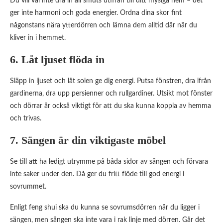
Du vill väl inte dra in all smuts utifrån till ditt mysiga hem – det
ger inte harmoni och goda energier. Ordna dina skor fint
någonstans nära ytterdörren och lämna dem alltid där när du
kliver in i hemmet.
6. Låt ljuset flöda in
Släpp in ljuset och låt solen ge dig energi. Putsa fönstren, dra ifrån
gardinerna, dra upp persienner och rullgardiner. Utsikt mot fönster
och dörrar är också viktigt för att du ska kunna koppla av hemma
och trivas.
7. Sängen är din viktigaste möbel
Se till att ha ledigt utrymme på båda sidor av sängen och förvara
inte saker under den. Då ger du fritt flöde till god energi i
sovrummet.
Enligt feng shui ska du kunna se sovrumsdörren när du ligger i
sängen, men sängen ska inte vara i rak linje med dörren. Går det