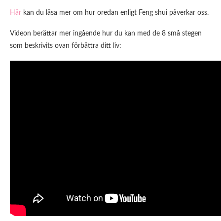
Här
kan du läsa mer om hur oredan enligt Feng shui påverkar oss.
Videon berättar mer ingående hur du kan med de 8 små stegen
som beskrivits ovan förbättra ditt liv: