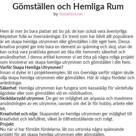
Gömställen och Hemliga Rum
by
Redaktionen
Hem är mer än bara platser att bo på; de kan också vara äventyrliga
lekplatser fulla av överraskningar. En trend som har blivit allt populärare
är att skapa hemliga utrymmen eller gömställen i ditt eget hem. Dessa
kreativa projekt ger inte bara en element av spänning och skoj, utan de
kan också vara praktiska genom att öka ditt hemmets säkerhet och
användbarhet. I denna artikel kommer vi att titta på några roliga projekt
som involverar att skapa hemliga utrymmen och gömställen i ditt hem.
Varför Skapa Hemliga Utrymmen?
Innan vi dyker in i projektexemplen, låt oss överväga varför någon skulle
vilja skapa hemliga utrymmen eller gömställen. Här är några fördelar och
anledningar.
Säkerhet
: Hemliga utrymmen kan fungera som kassaskåp för värdefulla
ägodelar eller som gömställen vid en nödsituation.
Skräddarsydd utrymme
: De ger en möjlighet att anpassa och maximera
användningen av ett utrymme, oavsett om det är för hobby, arbete eller
lek.
Kreativitet och nöje
: Skapandet av hemliga utrymmen ger möjlighet till
kreativitet och lekfullhet, vilket är tillfredsställande och roligt.
Projekt
Nu när vi har förstått fördelarna, låt oss utforska några spännande
projekt för att skapa hemliga utrymmen eller gömställen.