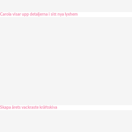
Carola visar upp detaljerna i sitt nya lyxhem
Skapa årets vackraste kräftskiva