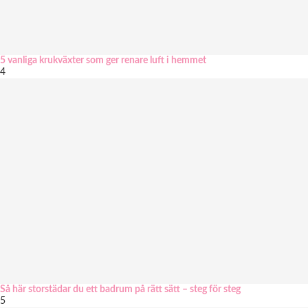
5 vanliga krukväxter som ger renare luft i hemmet
4
Så här storstädar du ett badrum på rätt sätt – steg för steg
5