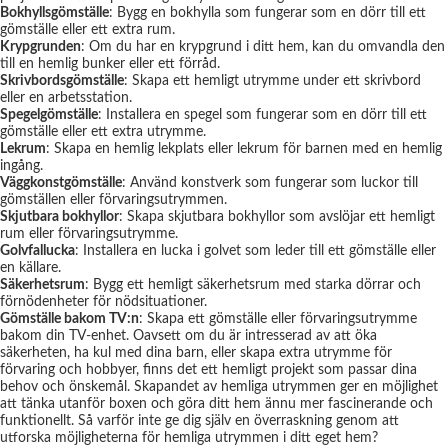
Bokhyllsgömställe
: Bygg en bokhylla som fungerar som en dörr till ett
gömställe eller ett extra rum.
Krypgrunden
: Om du har en krypgrund i ditt hem, kan du omvandla den
till en hemlig bunker eller ett förråd.
Skrivbordsgömställe
: Skapa ett hemligt utrymme under ett skrivbord
eller en arbetsstation.
Spegelgömställe
: Installera en spegel som fungerar som en dörr till ett
gömställe eller ett extra utrymme.
Lekrum
: Skapa en hemlig lekplats eller lekrum för barnen med en hemlig
ingång.
Väggkonstgömställe
: Använd konstverk som fungerar som luckor till
gömställen eller förvaringsutrymmen.
Skjutbara bokhyllor
: Skapa skjutbara bokhyllor som avslöjar ett hemligt
rum eller förvaringsutrymme.
Golvfallucka
: Installera en lucka i golvet som leder till ett gömställe eller
en källare.
Säkerhetsrum
: Bygg ett hemligt säkerhetsrum med starka dörrar och
förnödenheter för nödsituationer.
Gömställe bakom TV:n
: Skapa ett gömställe eller förvaringsutrymme
bakom din TV-enhet. Oavsett om du är intresserad av att öka
säkerheten, ha kul med dina barn, eller skapa extra utrymme för
förvaring och hobbyer, finns det ett hemligt projekt som passar dina
behov och önskemål. Skapandet av hemliga utrymmen ger en möjlighet
att tänka utanför boxen och göra ditt hem ännu mer fascinerande och
funktionellt. Så varför inte ge dig själv en överraskning genom att
utforska möjligheterna för hemliga utrymmen i ditt eget hem?