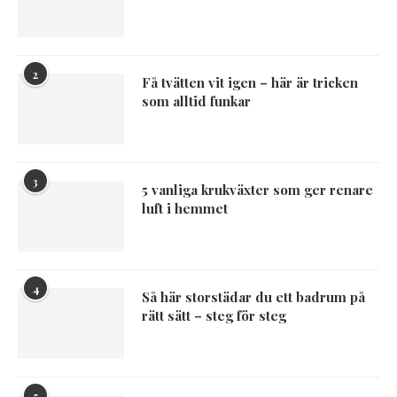
2
Få tvätten vit igen – här är tricken
som alltid funkar
3
5 vanliga krukväxter som ger renare
luft i hemmet
4
Så här storstädar du ett badrum på
rätt sätt – steg för steg
5