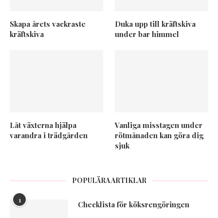
Skapa årets vackraste
Duka upp till kräftskiva
kräftskiva
under bar himmel
Låt växterna hjälpa
Vanliga misstagen under
varandra i trädgården
rötmånaden kan göra dig
sjuk
POPULÄRA ARTIKLAR
1
Checklista för köksrengöringen