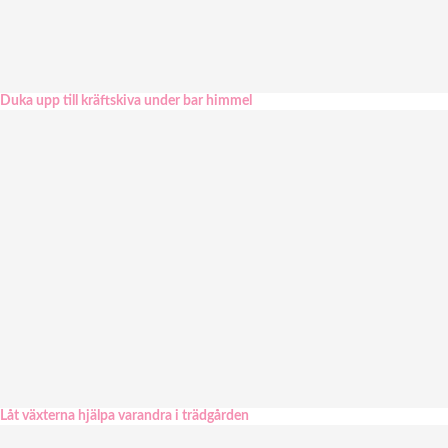
Duka upp till kräftskiva under bar himmel
Låt växterna hjälpa varandra i trädgården