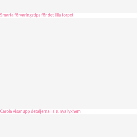
Smarta förvaringstips för det lilla torpet
Carola visar upp detaljerna i sitt nya lyxhem