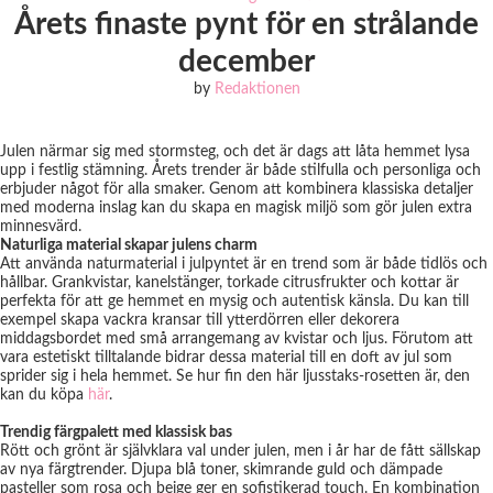
Årets finaste pynt för en strålande
december
by
Redaktionen
Julen närmar sig med stormsteg, och det är dags att låta hemmet lysa
upp i festlig stämning. Årets trender är både stilfulla och personliga och
erbjuder något för alla smaker. Genom att kombinera klassiska detaljer
med moderna inslag kan du skapa en magisk miljö som gör julen extra
minnesvärd.
Naturliga material skapar julens charm
Att använda naturmaterial i julpyntet är en trend som är både tidlös och
hållbar. Grankvistar, kanelstänger, torkade citrusfrukter och kottar är
perfekta för att ge hemmet en mysig och autentisk känsla. Du kan till
exempel skapa vackra kransar till ytterdörren eller dekorera
middagsbordet med små arrangemang av kvistar och ljus. Förutom att
vara estetiskt tilltalande bidrar dessa material till en doft av jul som
sprider sig i hela hemmet. Se hur fin den här ljusstaks-rosetten är, den
kan du köpa
här
.
Trendig färgpalett med klassisk bas
Rött och grönt är självklara val under julen, men i år har de fått sällskap
av nya färgtrender. Djupa blå toner, skimrande guld och dämpade
pasteller som rosa och beige ger en sofistikerad touch. En kombination