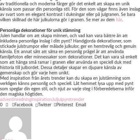
av traditionella och moderna färger gör det enkelt att skapa en unik
känsla som passar din personliga stil. För den som vågar finns även inslag
av svart som en elegant kontrast i dukningar eller på julgranen. Se bara
vilken skillnad de här julkulorna gör i granen. Se mer av dem
här
.
Personliga dekorationer för unik stämning
Julen handlar om att skapa minnen, och vad kan vara bättre än att
inkludera personliga inslag i ditt pynt? Handgjorda dekorationer, som
stickade julstrumpor eller målade julkulor, ger en hemtrevlig och genuin
känsla. Ett annat sätt att sätta en personlig prägel är att använda
familjefoton eller minnessaker som dekorationer. Det kan vara så enkelt
som att hänga små ramar i granen eller använda en speciell duk med
historia till julbordet. Dessa detaljer skapar en djupare känsla av
gemenskap och gör varje hem unikt.
Med inspiration från årets trender kan du skapa en julstämning som
verkligen känns personlig och speciell. Låt hemmet lysa upp med pynt
som speglar din egen stil, och njut av varje steg i förberedelserna inför
den magiska högtiden.
advent
inredning
Inspiration
Jul
julpynt
trender
0
Facebook
Twitter
Pinterest
Email