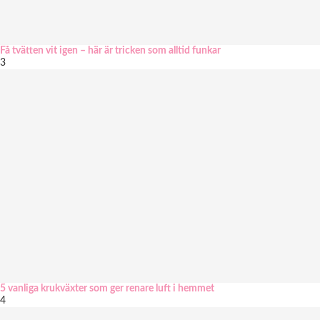
Få tvätten vit igen – här är tricken som alltid funkar
3
5 vanliga krukväxter som ger renare luft i hemmet
4