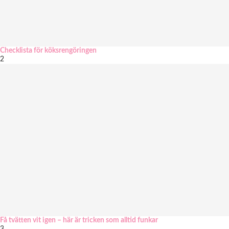
Checklista för köksrengöringen
2
Få tvätten vit igen – här är tricken som alltid funkar