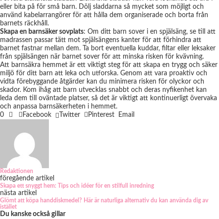
eller bita på för små barn. Dölj sladdarna så mycket som möjligt och
använd kabelarrangörer för att hålla dem organiserade och borta från
barnets räckhåll.
Skapa en barnsäker sovplats
: Om ditt barn sover i en spjälsäng, se till att
madrassen passar tätt mot spjälsängens kanter för att förhindra att
barnet fastnar mellan dem. Ta bort eventuella kuddar, filtar eller leksaker
från spjälsängen när barnet sover för att minska risken för kvävning.
Att barnsäkra hemmet är ett viktigt steg för att skapa en trygg och säker
miljö för ditt barn att leka och utforska. Genom att vara proaktiv och
vidta förebyggande åtgärder kan du minimera risken för olyckor och
skador. Kom ihåg att barn utvecklas snabbt och deras nyfikenhet kan
leda dem till oväntade platser, så det är viktigt att kontinuerligt övervaka
och anpassa barnsäkerheten i hemmet.
0
Facebook
Twitter
Pinterest
Email
Redaktionen
föregående artikel
Skapa ett snyggt hem: Tips och idéer för en stilfull inredning
nästa artikel
Glömt att köpa handdiskmedel? Här är naturliga alternativ du kan använda dig av
istället
Du kanske också gillar