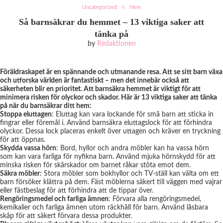
Uncategorized
Hem
Så barnsäkrar du hemmet – 13 viktiga saker att
tänka på
by
Redaktionen
Föräldraskapet är en spännande och utmanande resa. Att se sitt barn växa
och utforska världen är fantastiskt – men det innebär också att
säkerheten blir en prioritet. Att barnsäkra hemmet är viktigt för att
minimera risken för olyckor och skador. Här är 13 viktiga saker att tänka
på när du barnsäkrar ditt hem:
Stoppa eluttagen
: Eluttag kan vara lockande för små barn att sticka in
fingrar eller föremål i. Använd barnsäkra eluttagslock för att förhindra
olyckor. Dessa lock placeras enkelt över uttagen och kräver en tryckning
för att öppnas.
Skydda vassa hörn
: Bord, hyllor och andra möbler kan ha vassa hörn
som kan vara farliga för nyfikna barn. Använd mjuka hörnskydd för att
minska risken för skärskador om barnet råkar stöta emot dem.
Säkra möbler
: Stora möbler som bokhyllor och TV-ställ kan välta om ett
barn försöker klättra på dem. Fäst möblerna säkert till väggen med vajrar
eller fästbeslag för att förhindra att de tippar över.
Rengöringsmedel och farliga ämnen
: Förvara alla rengöringsmedel,
kemikalier och farliga ämnen utom räckhåll för barn. Använd låsbara
skåp för att säkert förvara dessa produkter.