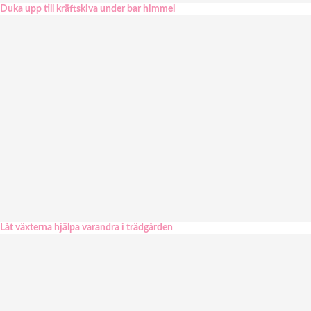
Duka upp till kräftskiva under bar himmel
Låt växterna hjälpa varandra i trädgården