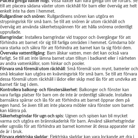
Placera giftiga växter högt
: Vissa växter kan vara giftiga om de förtärs. Se
till att placera sådana växter utom räckhåll för barn eller överväg att helt
enkelt inte ha dem i hemmet.
Rullgardiner och snören
: Rullgardinens snören kan utgöra en
strypningsrisk för små barn. Se till att snören är utom räckhåll och
överväg att använda säkerhetsspännen för att hålla snörena ordentligt
upprullade.
Barngrindar
: Installera barngrindar vid trappor och övergångar för att
förhindra att barnet rör sig till farliga områden i hemmet. Grindarna bör
vara starka och säkra för att förhindra att barnet kan ta sig förbi dem.
Övervaka vattentillgång
: Barn älskar vatten, men det kan också vara
farligt. Se till att inte lämna barnet utan tillsyn i badkaret eller i närheten
av andra vattenkällor, som hinkar och pooler.
Förvara små föremål utom räckhåll
: Små föremål som mynt, batterier och
små leksaker kan utgöra en kvävningsrisk för små barn. Se till att förvara
dessa föremål utom räckhåll i lådor eller skåp med lås för att undvika att
barnet får tag i dem.
Kontrollera balkong- och fönstersäkerhet
: Balkonger och fönster kan
vara farliga platser för barn om de inte är ordentligt säkrade. Installera
barnsäkra spärrar och lås för att förhindra att barnet öppnar dem på
egen hand. Se även till att inte placera möbler nära fönster som barnet
kan klättra på.
Säkerhetsgrindar för ugn och spis
: Ugnen och spisen kan bli mycket
varma och utgöra en brännskaderisk för barn. Använd säkerhetsgrindar
eller ugnslås för att förhindra att barnet kommer åt dessa apparater när
de är i bruk.
Förvara elektriska sladdar
: Elektriska sladdar kan vara lockande att dra i