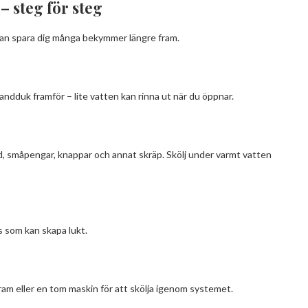
– steg för steg
h kan spara dig många bekymmer längre fram.
ndduk framför – lite vatten kan rinna ut när du öppnar.
ludd, småpengar, knappar och annat skräp. Skölj under varmt vatten
ts som kan skapa lukt.
gram eller en tom maskin för att skölja igenom systemet.