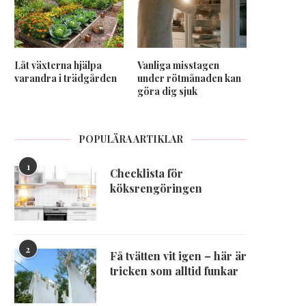
Låt växterna hjälpa
Vanliga misstagen
varandra i trädgården
under rötmånaden kan
göra dig sjuk
POPULÄRA ARTIKLAR
1
Checklista för
köksrengöringen
2
Få tvätten vit igen – här är
tricken som alltid funkar