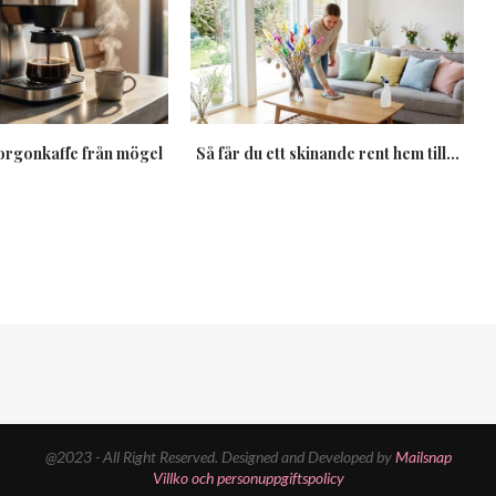
orgonkaffe från mögel
Så får du ett skinande rent hem till...
@2023 - All Right Reserved. Designed and Developed by
Mailsnap
Villko och personuppgiftspolicy