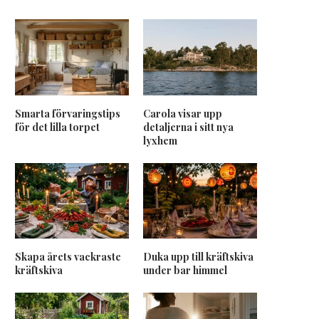
Smarta förvaringstips
Carola visar upp
för det lilla torpet
detaljerna i sitt nya
lyxhem
Skapa årets vackraste
Duka upp till kräftskiva
kräftskiva
under bar himmel