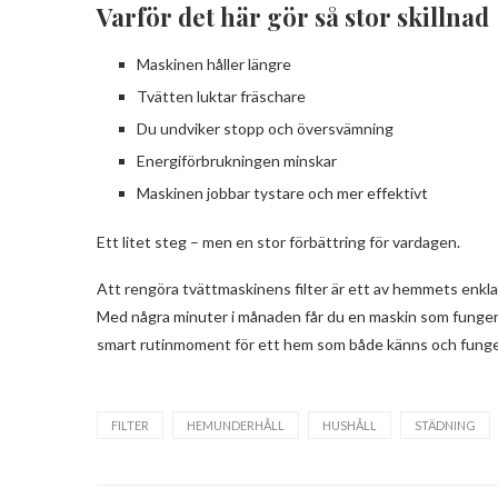
Varför det här gör så stor skillnad
Maskinen håller längre
Tvätten luktar fräschare
Du undviker stopp och översvämning
Energiförbrukningen minskar
Maskinen jobbar tystare och mer effektivt
Ett litet steg – men en stor förbättring för vardagen.
Att rengöra tvättmaskinens filter är ett av hemmets enkl
Med några minuter i månaden får du en maskin som fungerar
smart rutinmoment för ett hem som både känns och funge
FILTER
HEMUNDERHÅLL
HUSHÅLL
STÄDNING