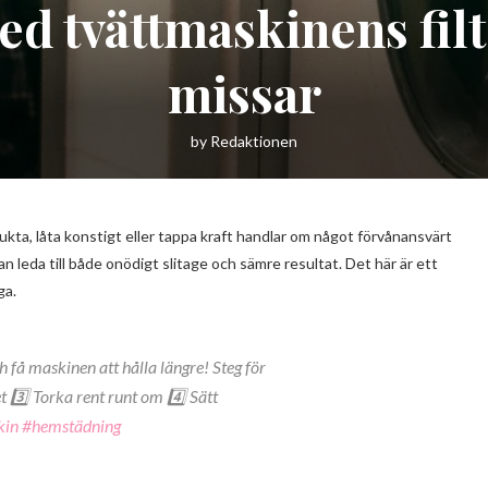
med tvättmaskinens fi
missar
by
Redaktionen
lukta, låta konstigt eller tappa kraft handlar om något förvånansvärt
n leda till både onödigt slitage och sämre resultat. Det här är ett
ga.
h få maskinen att hålla längre! Steg för
et 3️⃣ Torka rent runt om 4️⃣ Sätt
kin
#hemstädning