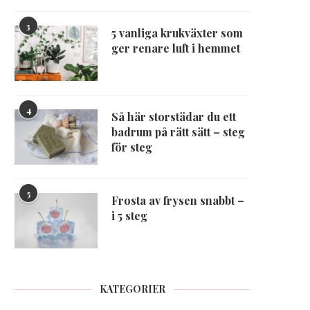
3
5 vanliga krukväxter som
ger renare luft i hemmet
4
Så här storstädar du ett
badrum på rätt sätt – steg
för steg
5
Frosta av frysen snabbt –
i 5 steg
KATEGORIER