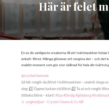
Här är felet 
En av de vanligaste orsakerna till att tvättmaskiner börjar 
enkelt: filtret. Många glömmer att rengöra det – och det ka
snabbt moment som gör stor skillnad för hela din tvättstu
@crystalcleansab
Så här rengör du filtret i tvättmaskinen – undvik stopp oc
steg: 1️⃣ Öppna luckan vid filtret 2️⃣ Ta ut och rengör filtr
tillbaka filtret – klart!
#fyp
#fördig
#göteborg
#tvättmas
♬ originalljud – Crystal Cleans & Co AB