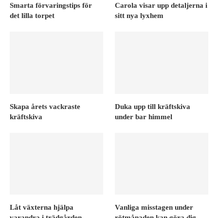
Smarta förvaringstips för
Carola visar upp detaljerna i
det lilla torpet
sitt nya lyxhem
Skapa årets vackraste
Duka upp till kräftskiva
kräftskiva
under bar himmel
Låt växterna hjälpa
Vanliga misstagen under
varandra i trädgården
rötmånaden kan göra dig