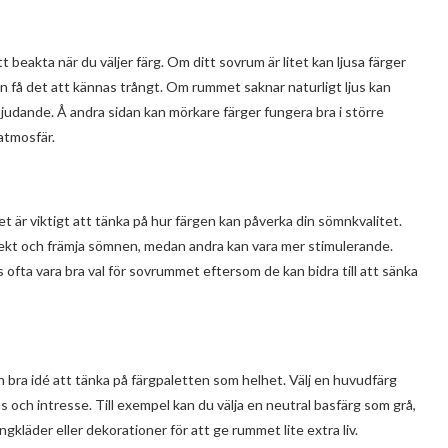
 beakta när du väljer färg. Om ditt sovrum är litet kan ljusa färger
n få det att kännas trångt. Om rummet saknar naturligt ljus kan
inbjudande. Å andra sidan kan mörkare färger fungera bra i större
atmosfär.
et är viktigt att tänka på hur färgen kan påverka din sömnkvalitet.
ffekt och främja sömnen, medan andra kan vara mer stimulerande.
ofta vara bra val för sovrummet eftersom de kan bidra till att sänka
n bra idé att tänka på färgpaletten som helhet. Välj en huvudfärg
och intresse. Till exempel kan du välja en neutral basfärg som grå,
ängkläder eller dekorationer för att ge rummet lite extra liv.