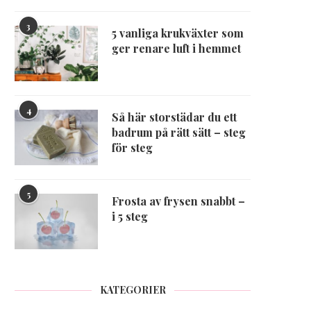
3
5 vanliga krukväxter som
ger renare luft i hemmet
4
Så här storstädar du ett
badrum på rätt sätt – steg
för steg
5
Frosta av frysen snabbt –
i 5 steg
KATEGORIER