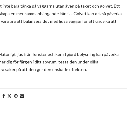
tt inte bara tänka på väggarna utan även på taket och golvet. Ett
och skapa en mer sammanhängande känsla. Golvet kan också påverka
vara bra att balansera det med ljusa väggar för att undvika att
Naturligt ljus från fönster och konstgjord belysning kan påverka
r dig för färgen i ditt sovrum, testa den under olika
vara säker på att den ger den önskade effekten.