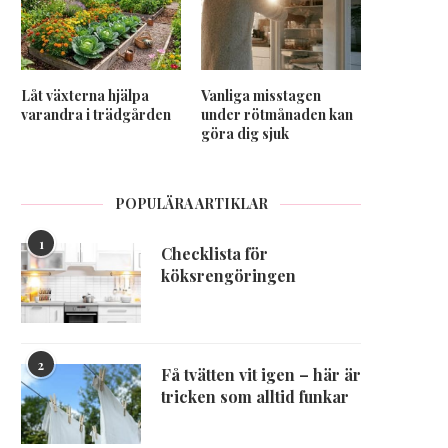
Låt växterna hjälpa
Vanliga misstagen
varandra i trädgården
under rötmånaden kan
göra dig sjuk
POPULÄRA ARTIKLAR
1
Checklista för
köksrengöringen
2
Få tvätten vit igen – här är
tricken som alltid funkar