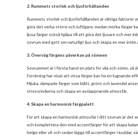
2. Rummets storlek och ljusförhållanden
Rummets storlek och ljusförhållanden är viktiga faktorer att
göra det verka större och luftigare, medan mörka färger ka
ljusa färger också hjälpa till att göra det ljusare och mer 
sovrum med gott om naturligt ljus och skapa en mer intim 
3. Överväg färgens påverkan på sömnen
Sovrummet är i första hand en plats för vila och sömn, så d
Forskning har visat att vissa färger kan ha en lugnande e
Mjuka, dämpade färger som blått, grönt och lavendel anses 
stressnivåerna och skapa en avslappnande atmosfär.
4. Skapa en harmonisk färgpalett
För att skapa en harmonisk atmosfär i ditt sovrum är det e
och komplettera den med accentfärger för att skapa balans 
beige eller vit och sedan lägga till accentfärger i kuddar, s