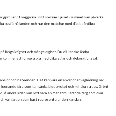
färgprover på väggarna i ditt sovrum. Ljuset i rummet kan påverka
olika ljusförhållanden och hur den matchar med ditt befintliga
ka på långsiktighet och mångsidighet. Du vill kanske ändra
som kommer att fungera bra med olika stilar och dekorationsval.
a känslor och beteenden. Det kan vara en användbar vägledning när
a en lugnande färg som kan sänka blodtrycket och minska stress. Grönt
id. Å andra sidan kan rött vara en mer stimulerande färg som ökar
m och välj färgen som bäst representerar den känslan.