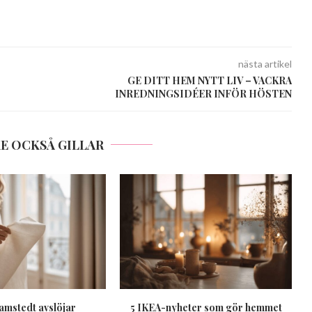
nästa artikel
GE DITT HEM NYTT LIV – VACKRA
INREDNINGSIDÉER INFÖR HÖSTEN
E OCKSÅ GILLAR
amstedt avslöjar
5 IKEA-nyheter som gör hemmet