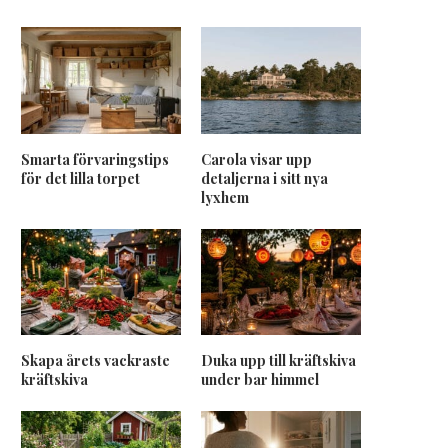
Smarta förvaringstips
Carola visar upp
för det lilla torpet
detaljerna i sitt nya
lyxhem
Skapa årets vackraste
Duka upp till kräftskiva
kräftskiva
under bar himmel