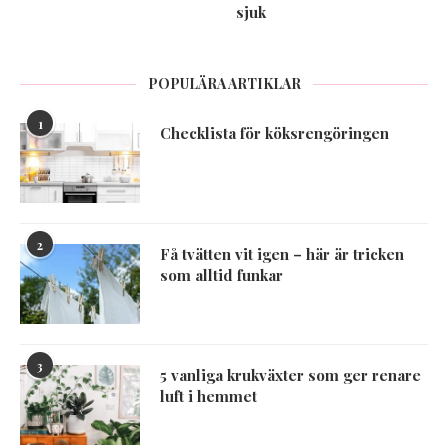
sjuk
POPULÄRA ARTIKLAR
1
Checklista för köksrengöringen
2
Få tvätten vit igen – här är tricken
som alltid funkar
3
5 vanliga krukväxter som ger renare
luft i hemmet