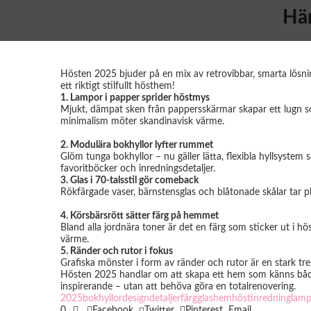
Här
Hösten 2025 bjuder på en mix av retrovibbar, smarta lösn
ett riktigt stilfullt hösthem!
1. Lampor i papper sprider höstmys
Mjukt, dämpat sken från pappersskärmar skapar ett lugn som
minimalism möter skandinavisk värme.
2. Modulära bokhyllor lyfter rummet
Glöm tunga bokhyllor – nu gäller lätta, flexibla hyllsystem
favoritböcker och inredningsdetaljer.
3. Glas i 70-talsstil gör comeback
Rökfärgade vaser, bärnstensglas och blåtonade skålar tar pl
4. Körsbärsrött sätter färg på hemmet
Bland alla jordnära toner är det en färg som sticker ut i hö
värme.
5. Ränder och rutor i fokus
Grafiska mönster i form av ränder och rutor är en stark tr
Hösten 2025 handlar om att skapa ett hem som känns både o
inspirerande – utan att behöva göra en totalrenovering.
2025
bokhyllor
design
detaljer
färg
glas
hem
höst
inredning
lamp
0
Facebook
Twitter
Pinterest
Email