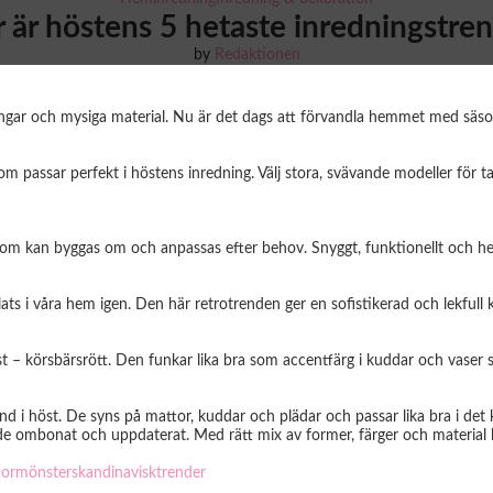
 är höstens 5 hetaste inredningstre
by
Redaktionen
ingar och mysiga material. Nu är det dags att förvandla hemmet med säso
 passar perfekt i höstens inredning. Välj stora, svävande modeller för ta
 som kan byggas om och anpassas efter behov. Snyggt, funktionellt och helt
ats i våra hem igen. Den här retrotrenden ger en sofistikerad och lekfull 
st – körsbärsrött. Den funkar lika bra som accentfärg i kuddar och vaser s
end i höst. De syns på mattor, kuddar och plädar och passar lika bra i d
mbonat och uppdaterat. Med rätt mix av former, färger och material kan 
or
mönster
skandinavisk
trender