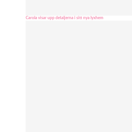
Carola visar upp detaljerna i sitt nya lyxhem