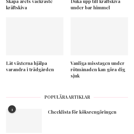
Skapa årets vackraste
Duka upp till kräftskiva
kräftskiva
under bar himmel
Låt växterna hjälpa
Vanliga misstagen under
varandra i trädgården
rötmånaden kan göra dig
sjuk
POPULÄRA ARTIKLAR
1
Checklista för köksrengöringen