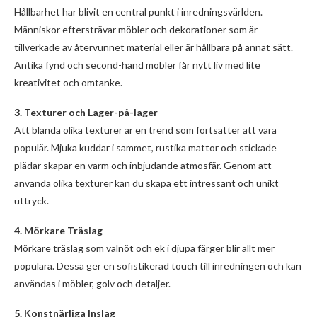
Hållbarhet har blivit en central punkt i inredningsvärlden.
Människor eftersträvar möbler och dekorationer som är
tillverkade av återvunnet material eller är hållbara på annat sätt.
Antika fynd och second-hand möbler får nytt liv med lite
kreativitet och omtanke.
3. Texturer och Lager-på-lager
Att blanda olika texturer är en trend som fortsätter att vara
populär. Mjuka kuddar i sammet, rustika mattor och stickade
plädar skapar en varm och inbjudande atmosfär. Genom att
använda olika texturer kan du skapa ett intressant och unikt
uttryck.
4. Mörkare Träslag
Mörkare träslag som valnöt och ek i djupa färger blir allt mer
populära. Dessa ger en sofistikerad touch till inredningen och kan
användas i möbler, golv och detaljer.
5. Konstnärliga Inslag