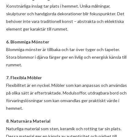
Konstnärliga inslag tar plats i hemmet. Unika målningar,
skulpturer och handgjorda dekorationer blir fokuspunkter. Det
behöver inte vara traditionell konst – abstrakta och eklektiska
element ger karaktär till rummet.
6. Blommiga Mönster
Blommiga mönster är tillbaka och tar över tyger och tapeter.
Stora blommor i djärva färger ger en livlig och energisk känsla till
rummet.
7. Flexibla Möbler
Flexibilitet är en nyckel. Möbler som kan anpassas och användas
på olika sätt är eftertraktade. Modulsoffor, utdragbara bord och
förvaringslösningar som kan omvandlas ger praktiskt värde i
hemmet.
8. Naturnära Material
Naturliga material som sten, keramik och rotting tar sin plats.
Dessa material ger en känsla av autenticitet och närhet till