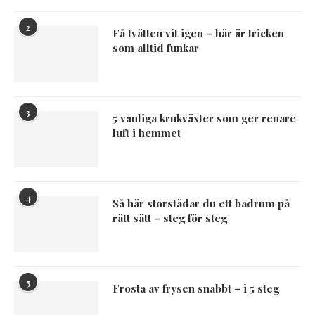
2
Få tvätten vit igen – här är tricken
som alltid funkar
3
5 vanliga krukväxter som ger renare
luft i hemmet
4
Så här storstädar du ett badrum på
rätt sätt – steg för steg
5
Frosta av frysen snabbt – i 5 steg