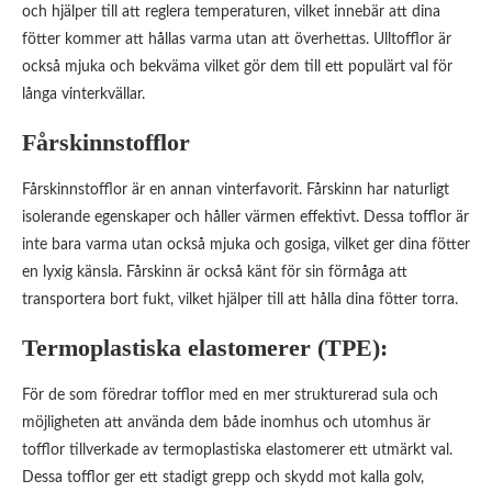
och hjälper till att reglera temperaturen, vilket innebär att dina
fötter kommer att hållas varma utan att överhettas. Ulltofflor är
också mjuka och bekväma vilket gör dem till ett populärt val för
långa vinterkvällar.
Fårskinnstofflor
Fårskinnstofflor är en annan vinterfavorit. Fårskinn har naturligt
isolerande egenskaper och håller värmen effektivt. Dessa tofflor är
inte bara varma utan också mjuka och gosiga, vilket ger dina fötter
en lyxig känsla. Fårskinn är också känt för sin förmåga att
transportera bort fukt, vilket hjälper till att hålla dina fötter torra.
Termoplastiska elastomerer (TPE):
För de som föredrar tofflor med en mer strukturerad sula och
möjligheten att använda dem både inomhus och utomhus är
tofflor tillverkade av termoplastiska elastomerer ett utmärkt val.
Dessa tofflor ger ett stadigt grepp och skydd mot kalla golv,