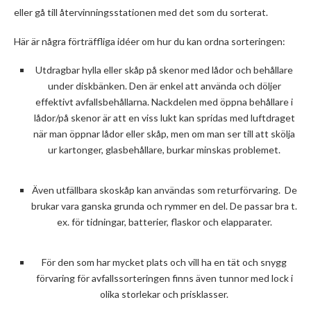
eller gå till återvinningsstationen med det som du sorterat.
Här är några förträffliga idéer om hur du kan ordna sorteringen:
Utdragbar hylla eller skåp på skenor med lådor och behållare
under diskbänken. Den är enkel att använda och döljer
effektivt avfallsbehållarna. Nackdelen med öppna behållare i
lådor/på skenor är att en viss lukt kan spridas med luftdraget
när man öppnar lådor eller skåp, men om man ser till att skölja
ur kartonger, glasbehållare, burkar minskas problemet.
Även utfällbara skoskåp kan användas som returförvaring. De
brukar vara ganska grunda och rymmer en del. De passar bra t.
ex. för tidningar, batterier, flaskor och elapparater.
För den som har mycket plats och vill ha en tät och snygg
förvaring för avfallssorteringen finns även tunnor med lock i
olika storlekar och prisklasser.