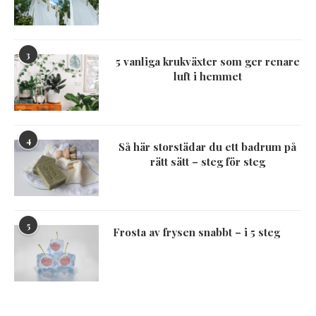
3
5 vanliga krukväxter som ger renare
luft i hemmet
4
Så här storstädar du ett badrum på
rätt sätt – steg för steg
5
Frosta av frysen snabbt – i 5 steg