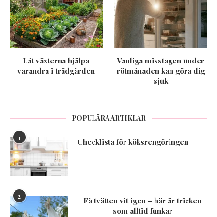
Låt växterna hjälpa
Vanliga misstagen under
varandra i trädgården
rötmånaden kan göra dig
sjuk
POPULÄRA ARTIKLAR
1
Checklista för köksrengöringen
2
Få tvätten vit igen – här är tricken
som alltid funkar