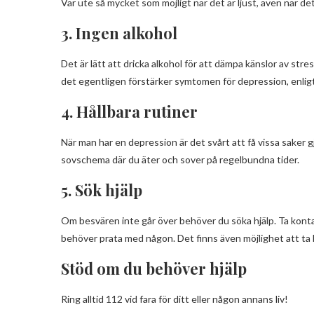
Var ute så mycket som möjligt när det är ljust, även när de
3. Ingen alkohol
Det är lätt att dricka alkohol för att dämpa känslor av str
det egentligen förstärker symtomen för depression, enlig
4. Hållbara rutiner
När man har en depression är det svårt att få vissa saker g
sovschema där du äter och sover på regelbundna tider.
5. Sök hjälp
Om besvären inte går över behöver du söka hjälp. Ta kont
behöver prata med någon. Det finns även möjlighet att ta
Stöd om du behöver hjälp
Ring alltid 112 vid fara för ditt eller någon annans liv!