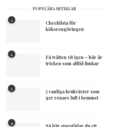
POPULÄRA ARTIKLAR
1
Checklista för
köksrengöringen
2
Få tvätten vit igen – här är
tricken som alltid funkar
3
5 vanliga krukväxter som
ger renare luft i hemmet
4
Så här storstädar du ett