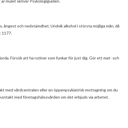
t är mulet skriver Psykologiguiden.
ess, ångest och nedstämdhet. Undvik alkohol i största möjliga mån, då
t 1177.
jorda. Försök att ha rutiner som funkar för just dig. Gör ett mat- och
akt med vårdcentralen eller en öppenpsykiatrisk mottagning om du
 kontakt med företagshälsovården om det erbjuds via arbetet.