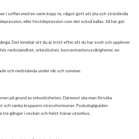
 ner i soffan med en varm kopp te, något gott att äta och sträckkolla
 depression, eller höstdepression som det också kallas. Så här gör
nga. Det innebär att du är trött efter att du har sovit och upplever
vis nedstämdhet, orkeslöshet, koncentrationssvårigheter, en
rade och nedstämda under vår och sommar.
tionen på grund av orkeslösheten. Däremot ska man försöka
möret och sänka kroppens stresshormoner. Psykologiguiden
 tre gånger i veckan och helst tränar utomhus.