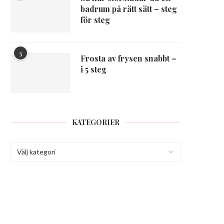
badrum på rätt sätt – steg
för steg
5
Frosta av frysen snabbt –
i 5 steg
KATEGORIER