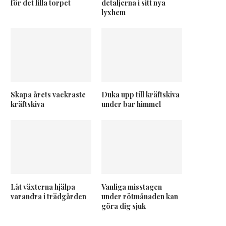
för det lilla torpet
detaljerna i sitt nya
lyxhem
Skapa årets vackraste
Duka upp till kräftskiva
kräftskiva
under bar himmel
Låt växterna hjälpa
Vanliga misstagen
varandra i trädgården
under rötmånaden kan
göra dig sjuk