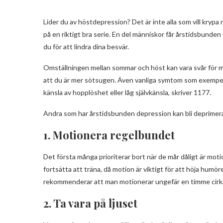
Lider du av höstdepression? Det är inte alla som vill krypa
på en riktigt bra serie. En del människor får årstidsbunden
du för att lindra dina besvär.
Omställningen mellan sommar och höst kan vara svår för må
att du är mer sötsugen. Även vanliga symtom som exempel
känsla av hopplöshet eller låg självkänsla, skriver 1177.
Andra som har årstidsbunden depression kan bli deprime
1. Motionera regelbundet
Det första många prioriterar bort när de mår dåligt är mo
fortsätta att träna, då motion är viktigt för att höja hu
rekommenderar att man motionerar ungefär en timme cirka
2. Ta vara på ljuset